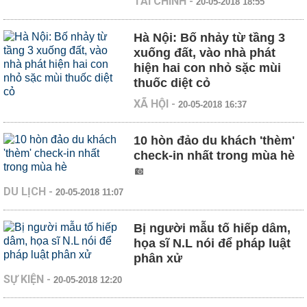
TÀI CHÍNH
-
20-05-2018 18:55
Hà Nội: Bố nhảy từ tầng 3
xuống đất, vào nhà phát
hiện hai con nhỏ sặc mùi
thuốc diệt cỏ
XÃ HỘI
-
20-05-2018 16:37
10 hòn đảo du khách 'thèm'
check-in nhất trong mùa hè
DU LỊCH
-
20-05-2018 11:07
Bị người mẫu tố hiếp dâm,
họa sĩ N.L nói để pháp luật
phân xử
SỰ KIỆN
-
20-05-2018 12:20