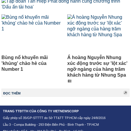
Bùng nổ khuyến mãi
Á hoàng Nguyễn Nhung
'khủng' chào hè của
xúc động trước sự 'lột xác'
Number 1
ngỡ ngàng của hàng trăm
khách hàng từ Nhung Spa
ĐỌC THÊM
TRANG TTĐTTH CỦA CÔNG TY VIETNEWSCORP
Giấy phép số 35/GP-STTTT do Sở TT&TT TP.HCM cấp ngày 24/8/2016
Lầu 3 - Compa Building - 293 Điện Biên Phủ - Bình Thạnh - TP.HCM