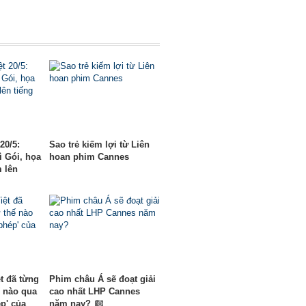
20/5:
Sao trẻ kiếm lợi từ Liên
ì Gói, họa
hoan phim Cannes
m lên
t đã từng
Phim châu Á sẽ đoạt giải
ế nào qua
cao nhất LHP Cannes
p' của
năm nay?