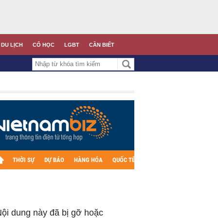
DU LỊCH
CỔ HỌC
LGBT
CẦN BIẾT