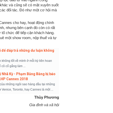
 khác và cũng sẽ có mặt xuyên suốt
các đối tác. Đó như một cơ hội mà
Cannes cho hay, hoạt động chính
h, nhưng bên cạnh đó còn có rất
ự tổ chức để tiếp cận khách hàng.
thuê một show room, nộp thuế và tự
 ái để đáp trả những dư luận không
 không tốt về mình ở mỗi kỳ liên hoan
 cô cố gắng làm ...
ý Nhã Kỳ - Phạm Băng Băng bị báo
i LHP Cannes 2018
 của những ngôi sao hàng đầu tại những
Venice, Toronto, hay Cannes là một ...
Thùy Phương
Gia đình và xã hội