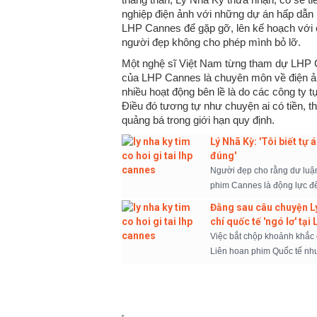
nghiệp điện ảnh với những dự án hấp dẫn
LHP Cannes để gặp gỡ, lên kế hoạch với 
người đẹp không cho phép mình bỏ lỡ.
Một nghệ sĩ Việt Nam từng tham dự LHP 
của LHP Cannes là chuyên môn về điện ản
nhiều hoạt động bên lề là do các công ty t
Điều đó tương tự như chuyện ai có tiền, 
quảng bá trong giới hạn quy định.
Lý Nhã Kỳ: 'Tôi biết tự
đúng'
Người đẹp cho rằng dư luận
phim Cannes là động lực để
Đằng sau câu chuyện L
chí quốc tế 'ngó lơ' tạ
Việc bắt chộp khoảnh khắc
Liên hoan phim Quốc tế như 