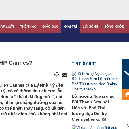
HÁP LUẬT
THỂ THAO
GIÁO DỤC
GIẢI TRÍ
LỐI SỐNG
SỐNG KHỎE
 LHP Cannes?
TIN GIỜ CHÓT
(LHP) Cannes của Lý Nhã Kỳ đều
ý, có cả thông tin tích cực lẫn
Bộ trưởng Ngoại giao
n đồn là “khách không mời”, chỉ
Bùi Thanh Sơn hội
n, nhìn lại chặng đường của nữ
kiến với Phó Thủ
có thể nhận thấy rằng, cô đã dần
tướng Nga Dmitry
trò nhất định chứ không phải chỉ
Chernyshenko