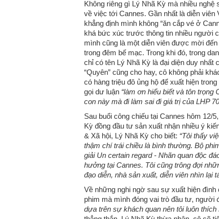
Không riêng gì Lý Nhã Kỳ mà nhiều nghệ sĩ
về việc tới Cannes. Gần nhất là diễn viên
khẳng định mình không “ăn cắp vé ở Canne
khá bức xúc trước thông tin nhiều người ch
mình cũng là một diễn viên được mời đế
trong đêm bế mạc. Trong khi đó, trong d
chỉ có tên Lý Nhã Kỳ là đại diện duy nhấ
“Quyên” cũng cho hay, cô không phải kh
có hàng triệu đô ủng hộ để xuất hiện tron
gọi dư luận
“làm ơn hiểu biết và tôn trọn
con này mà đi làm sai đi giá trị của LHP 7
Sau buổi công chiếu tại Cannes hôm 12/5
Kỳ đồng đầu tư sản xuất nhận nhiều ý kiến 
& Xã hội, Lý Nhã Kỳ cho biết:
“Tôi thấy vi
thậm chí trái chiều là bình thường. Bộ ph
giải Un certain regard - Nhãn quan độc đá
hưởng tại Cannes. Tôi cũng trông đợi nhữn
đạo diễn, nhà sản xuất, diễn viên nhìn lại
Về những nghi ngờ sau sự xuất hiện đìn
phim mà mình đóng vai trò đầu tư, người 
dựa trên sự khách quan nên tôi luôn thích
thẳng thắn, Lý Nhã Kỳ thừa nhận, cô sẽ ti