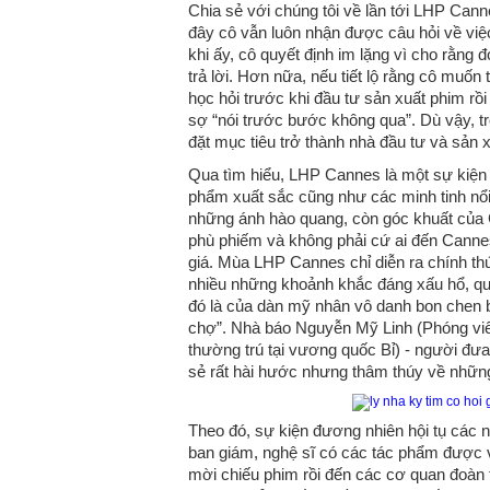
Chia sẻ với chúng tôi về lần tới LHP Cann
đây cô vẫn luôn nhận được câu hỏi về việ
khi ấy, cô quyết định im lặng vì cho rằng 
trả lời. Hơn nữa, nếu tiết lộ rằng cô muốn 
học hỏi trước khi đầu tư sản xuất phim rồ
sợ “nói trước bước không qua”. Dù vậy, 
đặt mục tiêu trở thành nhà đầu tư và sản x
Qua tìm hiểu, LHP Cannes là một sự kiện đ
phẩm xuất sắc cũng như các minh tinh nổi t
những ánh hào quang, còn góc khuất của 
phù phiếm và không phải cứ ai đến Canne
giá. Mùa LHP Cannes chỉ diễn ra chính th
nhiều những khoảnh khắc đáng xấu hổ, quá
đó là của dàn mỹ nhân vô danh bon chen 
chợ”. Nhà báo Nguyễn Mỹ Linh (Phóng viê
thường trú tại vương quốc Bỉ) - người đư
sẻ rất hài hước nhưng thâm thúy về nhữn
Theo đó, sự kiện đương nhiên hội tụ các ng
ban giám, nghệ sĩ có các tác phẩm được 
mời chiếu phim rồi đến các cơ quan đoàn