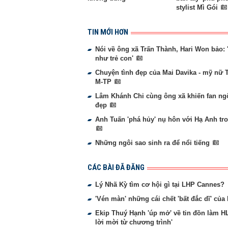
stylist Mì Gói
TIN MỚI HƠN
Nói về ông xã Trấn Thành, Hari Won bảo: 
như trẻ con'
Chuyện tình đẹp của Mai Davika - mỹ nữ 
M-TP
Lâm Khánh Chi cùng ông xã khiến fan ngỡ
đẹp
Anh Tuấn 'phá hủy' nụ hôn với Hạ Anh tro
Những ngôi sao sinh ra để nổi tiếng
CÁC BÀI ĐÃ ĐĂNG
Lý Nhã Kỳ tìm cơ hội gì tại LHP Cannes?
'Vén màn' những cái chết 'bất đắc dĩ' của
Ekip Thuý Hạnh 'úp mở' về tin đồn làm H
lời mời từ chương trình'