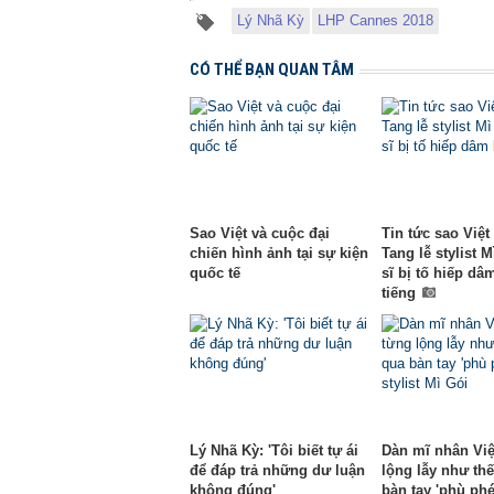
Lý Nhã Kỳ
LHP Cannes 2018
CÓ THỂ BẠN QUAN TÂM
Sao Việt và cuộc đại
Tin tức sao Việt 
chiến hình ảnh tại sự kiện
Tang lễ stylist M
quốc tế
sĩ bị tố hiếp dâ
tiếng
Lý Nhã Kỳ: 'Tôi biết tự ái
Dàn mĩ nhân Việ
để đáp trả những dư luận
lộng lẫy như th
không đúng'
bàn tay 'phù phé