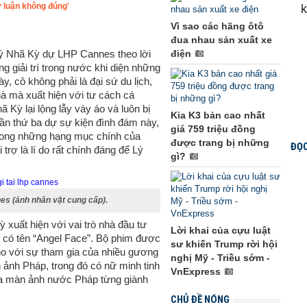
ư luận không đúng'
Vì sao các hãng ôtô
đua nhau sản xuất xe
Lý Nhã Kỳ dự LHP Cannes theo lời
điện
 giải trí trong nước khi diện những
y, cô không phải là đại sứ du lịch,
à mà xuất hiện với tư cách cá
Kỳ lại lộng lẫy váy áo và luôn bị
Kia K3 bản cao nhất
lần thứ ba dự sự kiện đình đám này,
giá 759 triệu đồng
trong những hạng mục chính của
được trang bị những
ĐỌC
trợ là lí do rất chính đáng để Lý
gì?
es (ảnh nhân vật cung cấp).
xuất hiện với vai trò nhà đầu tư
Lời khai của cựu luật
i có tên “Angel Face”. Bộ phim được
sư khiến Trump rời hội
ho với sự tham gia của nhiều gương
nghị Mỹ - Triều sớm -
 ảnh Pháp, trong đó có nữ minh tinh
VnExpress
của màn ảnh nước Pháp từng giành
CHỦ ĐỀ NÓNG