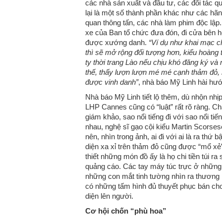
các nhà sản xuất và đầu tư, các đối tác q
lại là một số thành phần khác như các hã
quan thông tấn, các nhà làm phim độc lậ
xe của Ban tổ chức đưa đón, đi cửa bên h
được xướng danh.
“Ví dụ như khai mạc c
thì sẽ mở rộng đối tượng hơn, kiểu hoàng 
ty thời trang Lào nếu chịu khó đăng ký và 
thế, thấy lượn lượn mé mé cạnh thảm đỏ,
được vinh danh”
, nhà báo Mỹ Linh hài hướ
Nhà báo Mỹ Linh tiết lộ thêm, dù nhộn nh
LHP Cannes cũng có “luật” rất rõ ràng. C
giám khảo, sao nổi tiếng đi với sao nổi ti
nhau, nghệ sĩ gạo cội kiểu Martin Scorses
nên, nhìn trong ảnh, ai đi với ai là ra th
diện xa xỉ trên thảm đỏ cũng được “mổ xẻ
thiết những món đồ ấy là họ chi tiền túi r
quảng cáo. Các tay máy túc trực ở nhữn
những con mắt tinh tường nhìn ra thương 
có những tấm hình đủ thuyết phục bán c
diện lên người.
Cơ hội chốn “phù hoa”