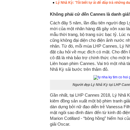
Lý Nhã Kỳ: 'Tôi biết tự ái để đáp trả những d
Không phải cứ đến Cannes là danh giá!
Cách đây 5 năm, lần đầu tiên người đẹp 
mời của một nhãn hàng đã gây xôn xao làng
mẫu thời trang, bộ trang sức bạc tỷ. Lúc nà
cũng không đại diện cho điện ảnh nước nh
nhân. Từ đó, mỗi mùa LHP Cannes, Lý Nhã 
đặt câu hỏi về mục đích có mặt. Cho đến 
cô đã là nhà bảo trợ chính thức cho một 
Liên hoan phim Cannes. Vai trò một nhà tài 
Nhã Kỳ sải bước trên thảm đỏ.
Người đẹp Lý Nhã Kỳ tại LHP Cann
Gần nhất, tại LHP Cannes 2018, Lý Nhã Kỳ 
kiêm đồng sản xuất một bộ phim tranh giả
dàn dựng bởi nữ đạo diễn trẻ Vanessa Fil
mặt ngôi sao đình đám đến từ kinh đô điện
Marion Cotillard - “bông hồng” hiếm hoi 
giải Oscar.