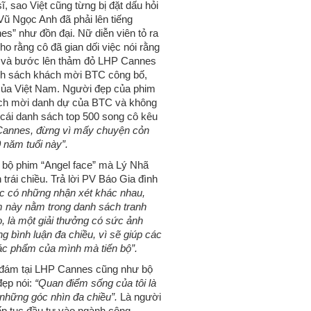
, sao Việt cũng từng bị đặt dấu hỏi
 Vũ Ngọc Anh đã phải lên tiếng
s” như đồn đại. Nữ diễn viên tỏ ra
o rằng cô đã gian dối việc nói rằng
n và bước lên thảm đỏ LHP Cannes
anh sách khách mời BTC công bố,
t của Việt Nam. Người đẹp của phim
ách mời danh dự của BTC và không
g cái danh sách top 500 song cô kêu
g Cannes, đừng vì mấy chuyện cỏn
0 năm tuổi này”.
, bộ phim “Angel face” mà Lý Nhã
trái chiều. Trả lời PV Báo Gia đình
ệc có những nhận xét khác nhau,
im này nằm trong danh sách tranh
o, là một giải thưởng có sức ảnh
g bình luận đa chiều, vì sẽ giúp các
 tác phẩm của mình mà tiến bộ”.
h đám tại LHP Cannes cũng như bộ
đẹp nói:
“Quan điểm sống của tôi là
 những góc nhìn đa chiều”.
Là người
ếp tục đầu tư vào ngành công