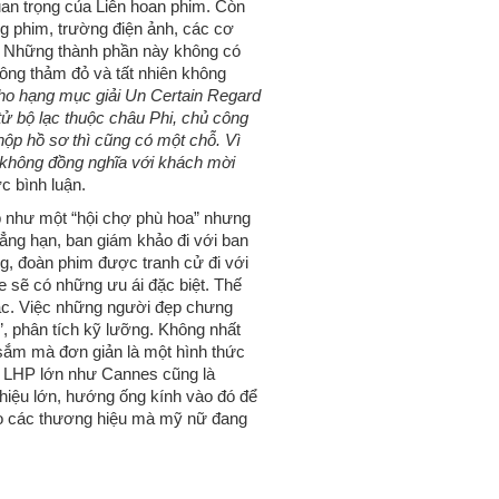
uan trọng của Liên hoan phim. Còn
ng phim, trường điện ảnh, các cơ
p. Những thành phần này không có
ông thảm đỏ và tất nhiên không
ho hạng mục giải Un Certain Regard
tử bộ lạc thuộc châu Phi, chủ công
nộp hồ sơ thì cũng có một chỗ. Vì
 không đồng nghĩa với khách mời
c bình luận.
ịp như một “hội chợ phù hoa” nhưng
hẳng hạn, ban giám khảo đi với ban
ếng, đoàn phim được tranh cử đi với
e sẽ có những ưu ái đặc biệt. Thế
ứ bậc. Việc những người đẹp chưng
”, phân tích kỹ lưỡng. Không nhất
a sắm mà đơn giản là một hình thức
g LHP lớn như Cannes cũng là
hiệu lớn, hướng ống kính vào đó để
ho các thương hiệu mà mỹ nữ đang