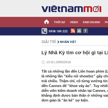
THỜI SỰ
VIDEO
KINH DOANH
P
0938.189.222
GIẢI TRÍ
NHÂN VẬT
Lý Nhã Kỳ tìm cơ hội gì tại
13:10 | 20/05/2018
Tất cả những lần đến Liên hoan phim 
là những lần “kiều nữ showbiz” gây chú 
trái chiều. Thậm chí, cô từng vướng ti
đến Cannes để “khoe váy áo”. Tuy nhiê
diễn viên kiêm doanh nhân tại Cannes, 
khẳng định được bản thân ở những vai 
đơn giản là “ăn ké” sự kiện.