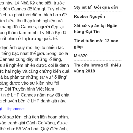
es này, Lý Nhã Kỳ cho biết, trước
Stylist Mì Gói qua đời
c đến Cannes để làm gì. Tuy nhiên
đó chưa phải thời điểm thích hợp để
Rocker Nguyễn
tìm hiểu, thu thập kinh nghiệm và
Xét xử vụ án tại Ngân
i mang đến Cannes, người đẹp lại
hàng Đại Tín
trong thâm tâm mình, Lý Nhã Kỳ đã
uất phim ở thị trường quốc tế.
Tử vi tuần mới 12 con
giáp
iện ảnh quy mô, hội tụ nhiều tác
iếng bậc nhất thế giới. Song, đó là
MH370
Cannes cũng đầy những lố lăng,
s sẽ nghiễm nhiên được coi là danh
Tra cứu lương tối thiểu
ức hai ngày và cũng chứng kiến quá
vùng 2018
 ba phần tư những sự vụ “lố lăng”
bằng được vào sự kiện như “đi
n Đài Truyền hình Việt Nam
a tin ở LHP Cannes năm nay đã chia
g chuyện bên lề LHP danh giá này.
ôi sao lớn, chủ tịch liên hoan phim,
vào tranh giải Cành Cọ Vàng, được
 thể như Bộ Văn hoá, Quỹ điện ảnh,