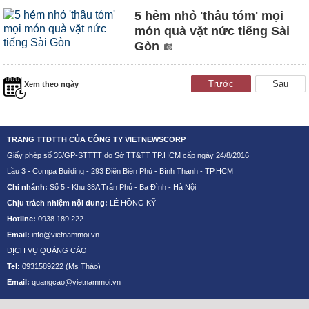
5 hẻm nhỏ 'thâu tóm' mọi
món quà vặt nức tiếng Sài
Gòn
Trước
Sau
TRANG TTĐTTH CỦA CÔNG TY VIETNEWSCORP
Giấy phép số 35/GP-STTTT do Sở TT&TT TP.HCM cấp ngày 24/8/2016
Lầu 3 - Compa Building - 293 Điện Biên Phủ - Bình Thạnh - TP.HCM
Chi nhánh:
Số 5 - Khu 38A Trần Phú - Ba Đình - Hà Nội
Chịu trách nhiệm nội dung:
LÊ HỒNG KỸ
Hotline:
0938.189.222
Email:
info@vietnammoi.vn
DỊCH VỤ QUẢNG CÁO
Tel:
0931589222
(Ms Thảo)
Email:
quangcao@vietnammoi.vn