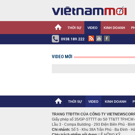
THỜI SỰ
VIDEO
KINH DOANH
P
0938.189.222
VIDEO MỚI
THỜI SỰ
VIDEO
KINH DOANH
P
TRANG TTĐTTH CỦA CÔNG TY VIETNEWSCOR
Giấy phép số 35/GP-STTTT do Sở TT&TT TP.HCM 
Lầu 3 - Compa Building - 293 Điện Biên Phủ - Bì
Chi nhánh:
Số 5 - Khu 38A Trần Phú - Ba Đình - H
Chịu trách nhiệm nội dung:
LÊ HỒNG KỸ