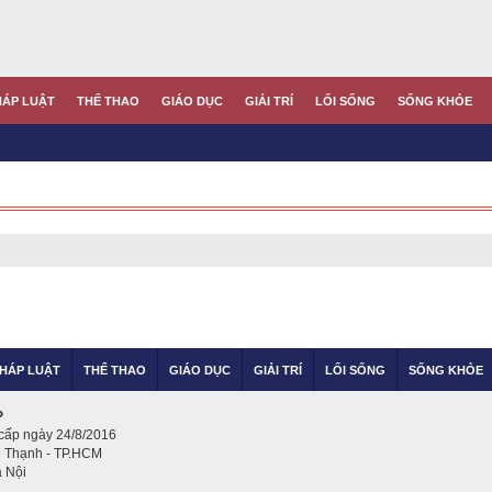
HÁP LUẬT
THỂ THAO
GIÁO DỤC
GIẢI TRÍ
LỐI SỐNG
SỐNG KHỎE
HÁP LUẬT
THỂ THAO
GIÁO DỤC
GIẢI TRÍ
LỐI SỐNG
SỐNG KHỎE
P
cấp ngày 24/8/2016
nh Thạnh - TP.HCM
à Nội