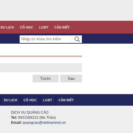
DU LỊCH
CỔ HỌC
LGBT
CẦN BIẾT
Trước
Sau
DU LỊCH
CỔ HỌC
LGBT
CẦN BIẾT
DỊCH VỤ QUẢNG CÁO
Tel:
0931589222 (Ms Thảo)
Email:
quangcao@vietnammoi.vn