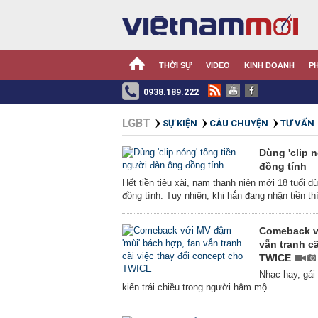
THỜI SỰ
VIDEO
KINH DOANH
P
0938.189.222
LGBT
SỰ KIỆN
CÂU CHUYỆN
TƯ VẤN
Dùng 'clip 
đồng tính
Hết tiền tiêu xài, nam thanh niên mới 18 tuổi dù
đồng tính. Tuy nhiên, khi hắn đang nhận tiền th
Comeback vớ
vẫn tranh c
TWICE
Nhạc hay, gái 
kiến trái chiều trong người hâm mộ.