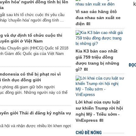
huyển hóa' người đồng tính bị lên
ia
Vì sao các hãng ôtô
 gắt sau khi tổ chức cuộc thi yêu cầu
đua nhau sản xuất xe
 pháp 'chuyển hóa' người đồng tính ...
điện
 và dự định tổ chức cuộc thi
yển giới ở Việt Nam
 hậu Chuyển giới (HHCG) Quốc tế 2018
Kia K3 bản cao nhất
ành Giám đốc Quốc gia của Việt Nam
giá 759 triệu đồng
được trang bị những
ĐỌC
gì?
donesia có thể bị phạt roi vì
i tình dục đồng giới
n phòng đã giam giữ bốn người
dục đồng giới. Những người này có thể
Lời khai của cựu luật
sư khiến Trump rời hội
yển giới Thái đi đăng ký nghĩa vụ
nghị Mỹ - Triều sớm -
VnExpress
xã hội và nhận được nhiều lời khen ngợi
CHỦ ĐỀ NÓNG