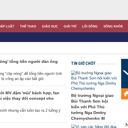
HÁP LUẬT
THỂ THAO
GIÁO DỤC
GIẢI TRÍ
LỐI SỐNG
SỐNG KHỎE
nóng' tống tiền người đàn ông
TIN GIỜ CHÓT
ng "clip nóng" để tống tiền người tình
ì bị công an ập vào bắt giữ.
i MV đậm 'mùi' bách hợp, fan
Bộ trưởng Ngoại giao
ãi việc thay đổi concept cho
Bùi Thanh Sơn hội
kiến với Phó Thủ
xinh nhưng vẫn luôn tạo ra 2 luồng ý
tướng Nga Dmitry
Chernyshenko