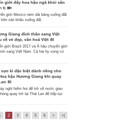
n giới đẩy hoa hậu ngã khỏi sân
n tị
ển giới Mexico ném dải băng xuống đất
ừ trên sân khấu xuống đất.
ương Giang đích thân sang Việt
u về vẻ đẹp, văn hoá Việt
n giới Brazil 2017 và Á hậu chuyển giới
mời sang Việt Nam. Cả hai hy vọng có
 cực kì đặc biệt dành riêng cho
Hoa hậu Hương Giang khi quay
 Lan
gày nghỉ hiếm hoi để trở về nước giao
óng quay trở lại Thái Lan để tiếp tục
1
2
3
4
5
6
>
>|