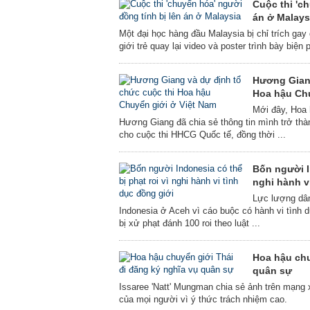
Cuộc thi 'c
án ở Malays
Một đại học hàng đầu Malaysia bị chỉ trích gay
giới trẻ quay lại video và poster trình bày biện
Hương Giang
Hoa hậu Chu
Mới đây, Hoa
Hương Giang đã chia sẻ thông tin mình trở th
cho cuộc thi HHCG Quốc tế, đồng thời ...
Bốn người In
nghi hành v
Lực lượng dâ
Indonesia ở Aceh vì cáo buộc có hành vi tình 
bị xử phạt đánh 100 roi theo luật ...
Hoa hậu chu
quân sự
Issaree 'Natt' Mungman chia sẻ ảnh trên mạng 
của mọi người vì ý thức trách nhiệm cao.