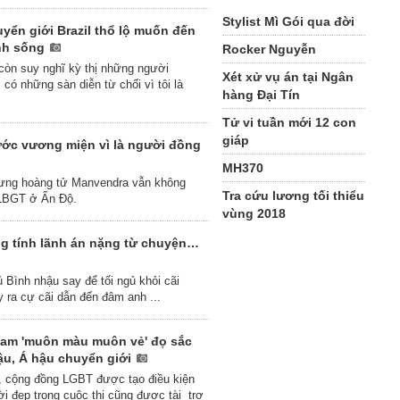
Stylist Mì Gói qua đời
yển giới Brazil thổ lộ muốn đến
inh sống
Rocker Nguyễn
 còn suy nghĩ kỳ thị những người
Xét xử vụ án tại Ngân
có những sàn diễn từ chối vì tôi là
hàng Đại Tín
Tử vi tuần mới 12 con
giáp
tước vương miện vì là người đồng
MH370
 nhưng hoàng tử Manvendra vẫn không
Tra cứu lương tối thiểu
 LBGT ở Ấn Độ.
vùng 2018
g tính lãnh án nặng từ chuyện…
 Bình nhậu say để tối ngủ khỏi cãi
y ra cự cãi dẫn đến đâm anh ...
Nam 'muôn màu muôn vẻ' đọ sắc
ậu, Á hậu chuyển giới
, cộng đồng LGBT được tạo điều kiện
ời đẹp trong cuộc thi cũng được tài trợ