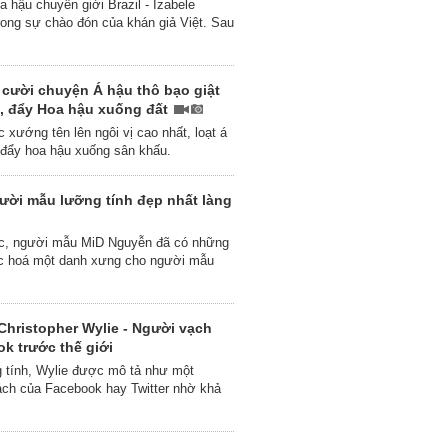
 hậu chuyển giới Brazil - Izabele
rong sự chào đón của khán giả Việt. Sau
̉ cười chuyện Á hậu thô bạo giật
, đẩy Hoa hậu xuống đất
 xướng tên lên ngôi vị cao nhất, loạt á
í đẩy hoa hậu xuống sân khấu.
gười mẫu lưỡng tính đẹp nhất làng
húc, người mẫu MiD Nguyễn đã có những
hức hoá một danh xưng cho người mẫu
hristopher Wylie - Người vạch
k trước thế giới
 tính, Wylie được mô tả như một
gách của Facebook hay Twitter nhờ khả