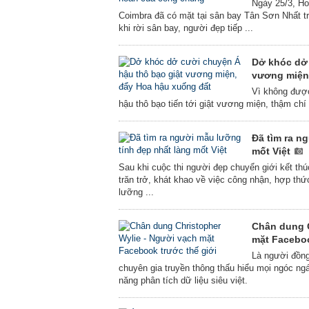
Ngày 25/3, Hoa
Coimbra đã có mặt tại sân bay Tân Sơn Nhất t
khi rời sân bay, người đẹp tiếp ...
Dở khóc dơ
vương miện
Vì không được
hậu thô bạo tiến tới giật vương miện, thậm ch
Đã tìm ra n
mốt Việt
Sau khi cuộc thi người đẹp chuyển giới kết t
trăn trở, khát khao về việc công nhận, hợp t
lưỡng ...
Chân dung C
mặt Faceboo
Là người đồng
chuyên gia truyền thông thấu hiểu mọi ngóc n
năng phân tích dữ liệu siêu việt.