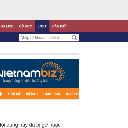
DU LỊCH
CỔ HỌC
LGBT
CẦN BIẾT