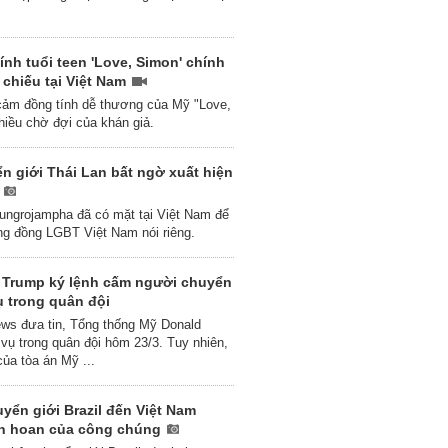
ính tuổi teen 'Love, Simon' chính
 chiếu tại Việt Nam
cảm đồng tính dễ thương của Mỹ "Love,
hiều chờ đợi của khán giả.
n giới Thái Lan bất ngờ xuất hiện
m
ungrojampha đã có mặt tại Việt Nam để
ng đồng LGBT Việt Nam nói riêng.
 Trump ký lệnh cấm người chuyển
ụ trong quân đội
s đưa tin, Tổng thống Mỹ Donald
vụ trong quân đội hôm 23/3. Tuy nhiên,
ủa tòa án Mỹ ...
yển giới Brazil đến Việt Nam
ân hoan của công chúng