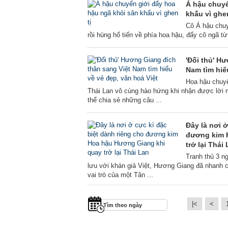
Á hậu chuyể
khấu vì ghe
Cô Á hậu chuy
rồi hùng hổ tiến về phía hoa hậu, đẩy cô ngã t
'Đối thủ' H
Nam tìm hiể
Hoa hậu chuyể
Thái Lan vô cùng hào hứng khi nhận được lời 
thể chia sẻ những câu ...
Đây là nơi ở
đương kim 
trở lại Thái
Tranh thủ 3 n
lưu với khán giả Việt, Hương Giang đã nhanh ch
vai trò của một Tân ...
|<
<