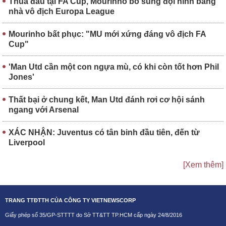
Thua đau tại FA Cup, Mourinho bổ sung đội hình bằng
nhà vô địch Europa League
Mourinho bất phục: "MU mới xứng đáng vô địch FA
Cup"
'Man Utd cần một con ngựa mù, có khi còn tốt hơn Phil
Jones'
Thất bại ở chung kết, Man Utd đánh rơi cơ hội sánh
ngang với Arsenal
XÁC NHẬN: Juventus có tân binh đầu tiên, đến từ
Liverpool
[Xem thêm]
TRANG TTĐTTH CỦA CÔNG TY VIETNEWSCORP
Giấy phép số 35/GP-STTTT do Sở TT&TT TP.HCM cấp ngày 24/8/2016