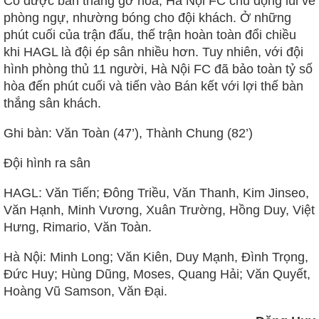
Có được bàn thắng gỡ hòa, Hà Nội FC chủ động lùi về
phòng ngự, nhường bóng cho đội khách. Ở những
phút cuối của trận đấu, thế trận hoàn toàn đổi chiều
khi HAGL là đội ép sân nhiều hơn. Tuy nhiên, với đội
hình phòng thủ 11 người, Hà Nội FC đã bảo toàn tỷ số
hòa đến phút cuối và tiến vào Bán kết với lợi thế bàn
thắng sân khách.
Ghi bàn: Văn Toàn (47’), Thành Chung (82’)
Đội hình ra sân
HAGL: Văn Tiến; Đông Triều, Văn Thanh, Kim Jinseo,
Văn Hạnh, Minh Vương, Xuân Trường, Hồng Duy, Việt
Hưng, Rimario, Văn Toàn.
Hà Nội: Minh Long; Văn Kiên, Duy Mạnh, Đình Trọng,
Đức Huy; Hùng Dũng, Moses, Quang Hải; Văn Quyết,
Hoàng Vũ Samson, Văn Đại.