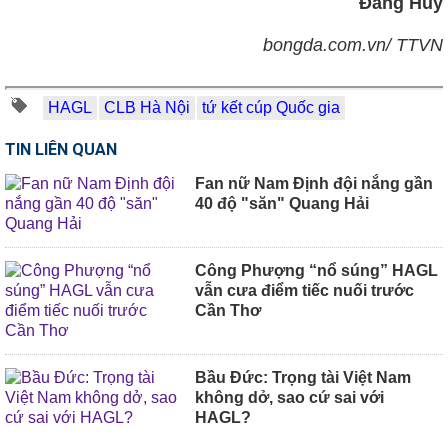
Đăng Huy
bongda.com.vn/ TTVN
HAGL
CLB Hà Nội
tứ kết cúp Quốc gia
TIN LIÊN QUAN
Fan nữ Nam Định đội nắng gần
40 độ "săn" Quang Hải
Công Phượng “nổ súng” HAGL
vẫn cưa điểm tiếc nuối trước
Cần Thơ
Bầu Đức: Trọng tài Việt Nam
không dở, sao cứ sai với
HAGL?