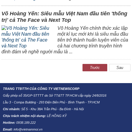
Võ Hoàng Yến: Siêu mẫu Việt Nam đầu tiên 'thống
trị' cả The Face và Next Top
Võ Hoàng Yến chính thức xác lập
một kỉ lục mới khi là siêu mẫu đầu
tiên trở thành huấn luyện viên của
cả hai chương trình truyền hình
đình đám về nghề người mẫu là ...
Trước
Sau
TRANG TTĐTTH CỦA CÔNG TY VIETNEWSCORP
Giấy phép số 35/GP-STTTT do Sở TT&TT TP.HCM cấp ngày 24/8/2016
Lầu 3 - Compa Building - 293 Điện Biên Phủ - Bình Thạnh - TP.HCM
Chi nhánh:
Số 5 - Khu 38A Trần Phú - Ba Đình - Hà Nội
Chịu trách nhiệm nội dung:
LÊ HỒNG KỸ
Hotline:
0938.189.222
Email:
info@vietnammoi.vn