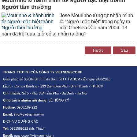
Mourinho & hành trình từ Người đặc biệt thành
Người tầm thường
Jose Mourinho từng tự nhận mình
là “Người đặc biệt” trong ngày ra
mắt Chelsea vào năm 2004. 13
năm đã trôi qua, giờ có ai nhận ra ông?
Trước
Sau
TRANG TTĐTTH CỦA CÔNG TY VIETNEWSCORP
Giấy phép số 35/GP-STTTT do Sở TT&TT TP.HCM cấp ngày 24/8/2016
Lầu 3 - Compa Building - 293 Điện Biên Phủ - Bình Thạnh - TP.HCM
Chi nhánh:
Số 5 - Khu 38A Trần Phú - Ba Đình - Hà Nội
Chịu trách nhiệm nội dung:
LÊ HỒNG KỸ
Hotline:
0938.189.222
Email:
info@vietnammoi.vn
DỊCH VỤ QUẢNG CÁO
Tel:
0931589222
(Ms Thảo)
Email:
quangcao@vietnammoi.vn