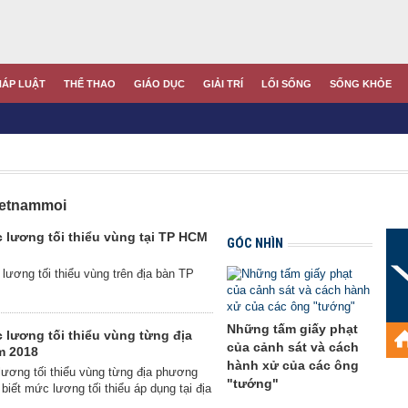
HÁP LUẬT
THỂ THAO
GIÁO DỤC
GIẢI TRÍ
LỐI SỐNG
SỐNG KHỎE
Vietnammoi
 lương tối thiểu vùng tại TP HCM
GÓC NHÌN
lương tối thiểu vùng trên địa bàn TP
Những tấm giấy phạt
 lương tối thiểu vùng từng địa
của cảnh sát và cách
m 2018
hành xử của các ông
ương tối thiểu vùng từng địa phương
"tướng"
iết mức lương tối thiểu áp dụng tại địa