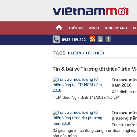
THỜI SỰ
VIDEO
KINH DOANH
P
0938.189.222
TAGS
LƯƠNG TỐI THIỂU
Tin & bài về "
lương tối thiểu
" trên 
Tra cứu mức
năm 2018
Xác định mức 
HCM theo Nghị định 141/2017/NĐ-CP.
Tra cứu mức
phương nă
Tra cứu mức l
để giúp người lao động cũng như doanh nghiệp b
bàn của mình.