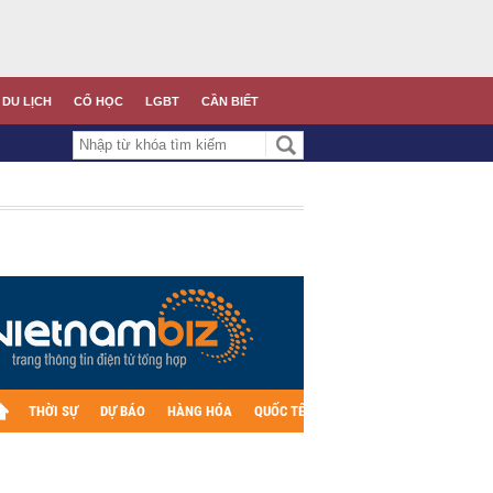
DU LỊCH
CỔ HỌC
LGBT
CẦN BIẾT