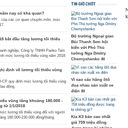
TIN GIỜ CHÓT
 năm nay có khả quan?
t của các cơ quan chuyên môn, mức
17.
Bộ trưởng Ngoại giao
8 bắt đầu tăng lương tối thiểu
Bùi Thanh Sơn hội
kiến với Phó Thủ
a doanh nghiệp, Công ty TNHH Panko Tam
tướng Nga Dmitry
định mức lương tối thiểu vùng năm 2018.
Chernyshenko
hị định về lương tối thiểu vùng
Vì sao các hãng ôtô
-CP quy định mức lương tối thiểu vùng
đua nhau sản xuất xe
lao động.
điện
hiểu vùng tăng khoảng 180.000 -
g từ 1/1/2018
mức lương tối thiểu vùng đối với người
Kia K3 bản cao nhất
ảng 180.000-230.000 đồng/tháng.
giá 759 triệu đồng