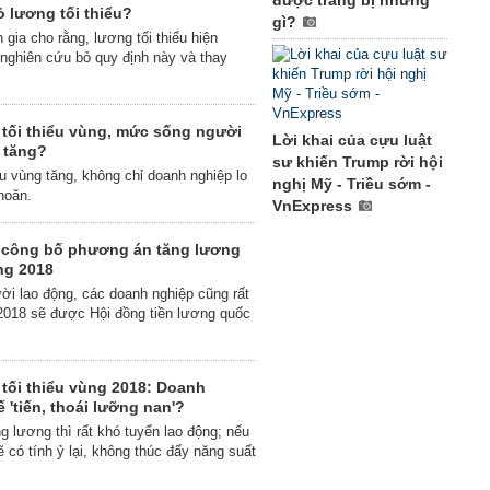
được trang bị những
ỏ lương tối thiểu?
gì?
gia cho rằng, lương tối thiểu hiện
n nghiên cứu bỏ quy định này và thay
tối thiểu vùng, mức sống người
Lời khai của cựu luật
 tăng?
sư khiến Trump rời hội
ểu vùng tăng, không chỉ doanh nghiệp lo
nghị Mỹ - Triều sớm -
hoăn.
VnExpress
 công bố phương án tăng lương
ùng 2018
ời lao động, các doanh nghiệp cũng rất
2018 sẽ được Hội đồng tiền lương quốc
tối thiểu vùng 2018: Doanh
 'tiến, thoái lưỡng nan'?
g lương thì rất khó tuyển lao động; nếu
có tính ỷ lại, không thúc đẩy năng suất